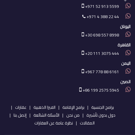
+971 52 913 5599
+971 4 388 22 44
اليونان
+30 698 557 8998
القاهرة
+20 111 3075 444
اليمن
+967 778 88 6161
الصين
+86 199 2575 5945
برامج الجنسية
برامج الإقامة
الفيزا الذهبية
عقارات
دول بدون تأشيرة
من نحن
الأسئلة الشائعة
إتصل بنا
المقالات
نظرة عامة عن العقارات