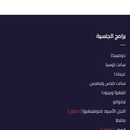
برامج الجنسية
دومينيكا
سانت لوسيا
غرينادا
سانت كيتس ونيفيس
انتيغوا وبربودا
فانواتو
الجبل الأسود (مونتينيغرو)
[معلق]
مالطا
قبرص
[معلق]