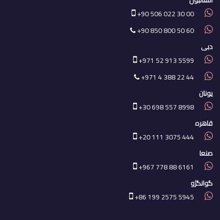
استانبول
+90 506 022 30 00
+90 850 800 50 60
دبی
+971 52 913 5599
+971 4 388 22 44
یونان
+30 698 557 8998
قاهره
+20 111 3075 444
صنعا
+967 778 88 6161
گوانگژو
+86 199 2575 5945