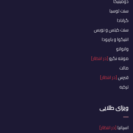
دومینیکا
سنت لوسیا
گرانادا
سنت کیتس و نویس
انتیگوا و باربودا
وانواتو
مونته نگرو
[در انتظار]
مالت
قبرس
[در انتظار]
ترکیه
ویزای طلایی
اسپانیا
[در انتظار]