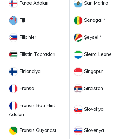
Faroe Adaları
San Marino
Fiji
Senegal *
Filipinler
Şeysel *
Filistin Toprakları
Sierra Leone *
Finlandiya
Singapur
Fransa
Sırbistan
Fransız Batı Hint
Slovakya
Adaları
Fransız Guyanası
Slovenya