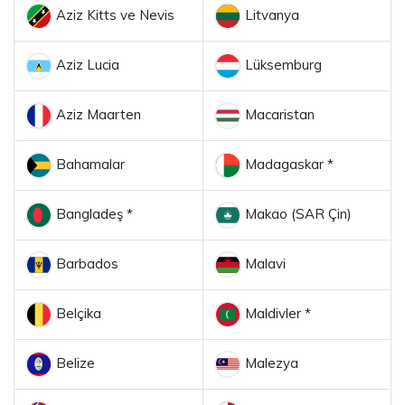
Aziz Kitts ve Nevis
Litvanya
Aziz Lucia
Lüksemburg
Aziz Maarten
Macaristan
Bahamalar
Madagaskar *
Bangladeş *
Makao (SAR Çin)
Barbados
Malavi
Belçika
Maldivler *
Belize
Malezya