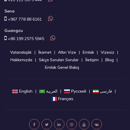
Sena
+967 778 88 6161
Guangzu
+86 199 2575 5945
Vatandaşlık
İkamet
Altın Vize
Emlak
Vizesiz
Hakkımızda
Sıkça Sorulan Sorular
İletişim
Blog
Emlak Genel Bakış
English
العربية
Русский
فارسی
Français