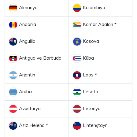
Almanya
Kolombiya
Andorra
Komor Adaları *
Anguilla
Kosova
Antigua ve Barbuda
Küba
Arjantin
Laos *
Aruba
Lesoto
Avusturya
Letonya
Aziz Helena *
Lihtenştayn