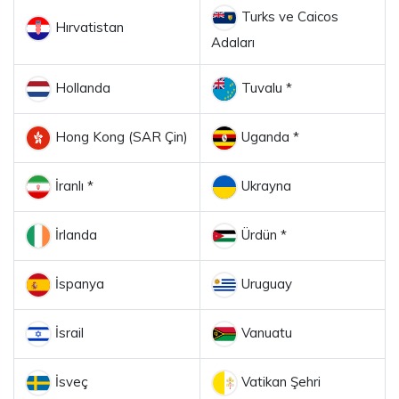
Turks ve Caicos
Hırvatistan
Adaları
Hollanda
Tuvalu *
Hong Kong (SAR Çin)
Uganda *
İranlı *
Ukrayna
İrlanda
Ürdün *
İspanya
Uruguay
İsrail
Vanuatu
İsveç
Vatikan Şehri