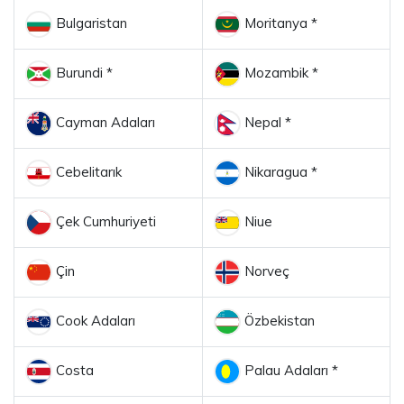
Bulgaristan
Moritanya *
Burundi *
Mozambik *
Cayman Adaları
Nepal *
Cebelitarık
Nikaragua *
Çek Cumhuriyeti
Niue
Çin
Norveç
Cook Adaları
Özbekistan
Costa
Palau Adaları *