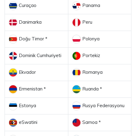
Curaçao
Panama
Danimarka
Peru
Doğu Timor *
Polonya
Dominik Cumhuriyeti
Portekiz
Ekvador
Romanya
Ermenistan *
Ruanda *
Estonya
Rusya Federasyonu
eSwatini
Samoa *