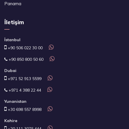
Panama
İletişim
İstanbul
+90 506 022 30 00
+90 850 800 50 60
Dubai
+971 52 913 5599
+971 4 388 22 44
Yunanistan
+30 698 557 8998
Kahire
+20 111 3075 444