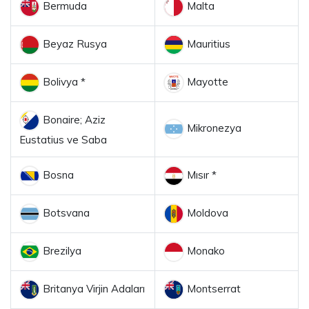
Bermuda
Malta
Beyaz Rusya
Mauritius
Bolivya *
Mayotte
Bonaire; Aziz
Mikronezya
Eustatius ve Saba
Bosna
Mısır *
Botsvana
Moldova
Brezilya
Monako
Britanya Virjin Adaları
Montserrat