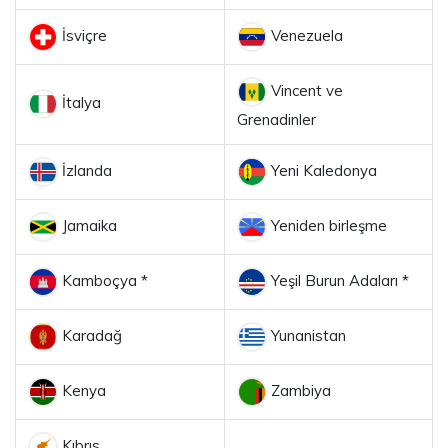
İsviçre
Venezuela
Vincent ve
İtalya
Grenadinler
İzlanda
Yeni Kaledonya
Jamaika
Yeniden birleşme
Kamboçya *
Yeşil Burun Adaları *
Karadağ
Yunanistan
Kenya
Zambiya
Kıbrıs