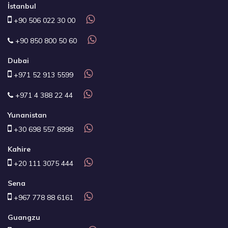
İstanbul
+90 506 022 30 00
+90 850 800 50 60
Dubai
+971 52 913 5599
+971 4 388 22 44
Yunanistan
+30 698 557 8998
Kahire
+20 111 3075 444
Sena
+967 778 88 6161
Guangzu