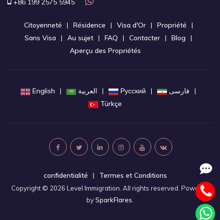
+86 199 2575 5945
Citoyenneté
Résidence
Visa d'Or
Propriété
Sans Visa
Au sujet
FAQ
Contacter
Blog
Aperçu des Propriétés
English
العربية
Русский
فارسی
Türkçe
confidentialité
Termes et Conditions
Copyright © 2026 Level Immigration. All rights reserved. Powered
by
SparkFlares
.