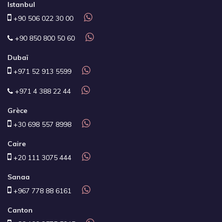
Istanbul
+90 506 022 30 00
+90 850 800 50 60
Dubaï
+971 52 913 5599
+971 4 388 22 44
Grèce
+30 698 557 8998
Caire
+20 111 3075 444
Sanaa
+967 778 88 6161
Canton