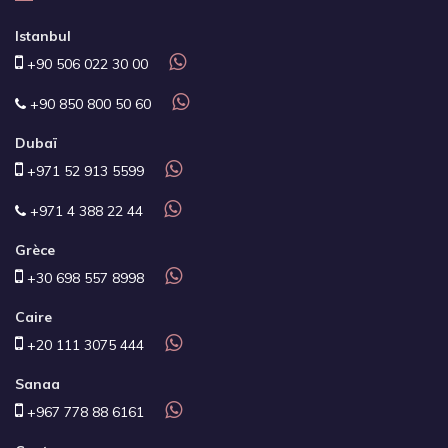
Istanbul
+90 506 022 30 00
+90 850 800 50 60
Dubaï
+971 52 913 5599
+971 4 388 22 44
Grèce
+30 698 557 8998
Caire
+20 111 3075 444
Sanaa
+967 778 88 6161