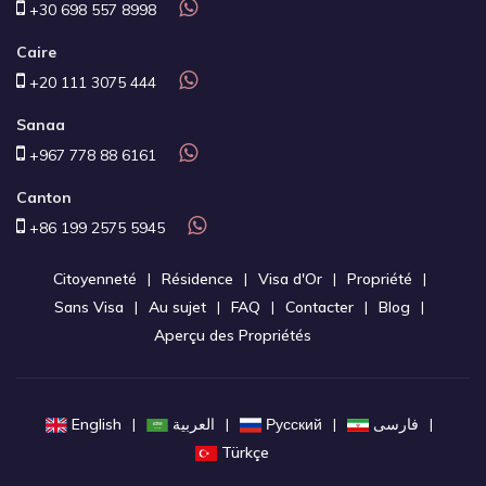
+30 698 557 8998
Caire
+20 111 3075 444
Sanaa
+967 778 88 6161
Canton
+86 199 2575 5945
Citoyenneté
Résidence
Visa d'Or
Propriété
Sans Visa
Au sujet
FAQ
Contacter
Blog
Aperçu des Propriétés
English
العربية
Русский
فارسی
Türkçe