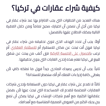
كيفية شراء عقارات في تركيا؟
هناك العديد من الخطوات التي يجب الالتزام بها عند شراء عقار في
تركيا من أجل أن تضمن أن اختيارك صحيح تماماً ومن خلال الفقرة
التالية يمكنك الاطلاع عليها بالتفصيل:
أولاً: يجب أن تحدد الهدف الذي تنوي تحقيقه من شراء عقار في
تركيا فهل أنت تبحث عن مكان للاستقرار أم
للاستثمار العقاري
أم
ترغب ب
الحصول على الجنسية التركية
فإن أغلب من يبحث عن شقق
للبيع في تركيا تعتبر هذه إحدى الغايات التي ينوي تحقيقها.
ثانياً: يجب أن تدرس رصيدك المادي جيداً فهل ما تملكه كافٍ لأن
يغطي كافة إجراءات التملك أم أنك ستضطر للاستدانة؟
ثالثاً: لا تقدم على شراء عقار في تركيا دون الاستعانة بإحدى شركات
العقارات المختصة لتقدم لك المساعدة التي تبحث عنها لأن بفضل
علاقاتها الكثيرة مع أهم شركات الإنشاء في تركيا يمكن أن تضع
بين يديك الكثير من العروض المميزة المتناسبة مع أهدافك.