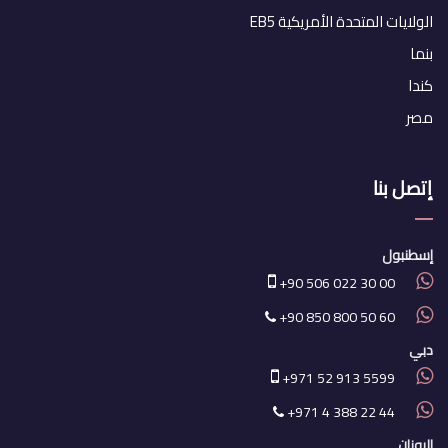
الولايات المتحدة الأمريكية EB5
بنما
كندا
مصر
إتصل بنا
إسطنبول
+90 506 022 30 00
+90 850 800 50 60
دبي
+971 52 913 5599
+971 4 388 22 44
اليونان