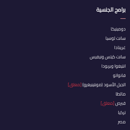
برامج الجنسية
دومينيكا
سانت لوسيا
غرينادا
سانت كيتس ونيفيس
انتيغوا وبربودا
فانواتو
الجبل الأسود (مونتينيغرو)
[معلق]
مالطا
قبرص
[معلق]
تركيا
مصر