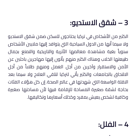
3 – شقق الاستديو:
الكثير من الأشخاص في تركيا يحتاجون للسكن ضمن شقق الاستديو
ولا سيما أنها من الدول السياحية التي يتوافد إليها ملايين الأشخاص
سنوياً بغية مشاهدة معالمها الأثرية والتاريخية والتمتع بجمال
طبيعتها الخلاب وهناك الكثير منهم يأتون إليها مهاجرين باحثين عن
الأمن والاستقرار وآخرين من أجل العمل ومنهم طلاباً من أجل
الالتحاق بالجامعات والكثير يأتي لتركيا لتلقي العلاج ولا سيما بعد
النقلة الواسعة التي شهدتها في عالم الصحة. إن كل هؤلاء الفئات
بحاجة لشقة صغيرة المساحة للإقامة فيها لأن مساحتها صغيرة
وكافية لشخص يعيش بمفرد وكذلك أسعارها وتكاليفها.
4 – الفلل: