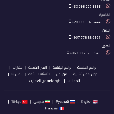
+30 698 557 8998
القاهرة
+20 111 3075 444
اليمن
+967 778 88 6161
الصين
+86 199 2575 5945
برامج الجنسية
برامج الإقامة
الفيزا الذهبية
عقارات
دول بدون تأشيرة
من نحن
الأسئلة الشائعة
إتصل بنا
المقالات
نظرة عامة عن العقارات
English
Русский
فارسی
Türkçe
Français