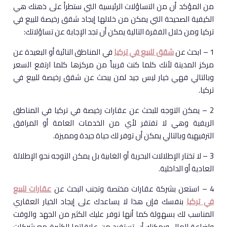
من المؤكد أن من التساؤلات الرئيسية التي ستطرأ على ذهنك هي
الكيفية الصحيحة التي يمكن من خلالها إيجاد شقق رخيصة للبيع في
تركيا ومن خلال الفقرة التالية يمكن أن تجد الإجابة عن تساؤلاتك:
1 – ابحث عن
شقق للبيع في تركيا
في المناطق النائية أو البعيدة عن
مركز المدينة لأنك كلما كنت قريباً من مركزها كلما ارتفع السعر
وبالتالي فهي خيار ليس جيد لمن يبحث عن شقق رخيصة للبيع في
تركيا.
2 – يمكن التوجه للبحث عن عقارات رخيصة في تركيا في المناطق
الريفية وهي لا تفتقر لأي من الخدمات العامة أو المرافق
الترفيهية وبالتالي يمكن أن توفر لك حياة جيدة ومميزة.
3 – لا تختار الإطلالات البحرية أو الغابية بل يمكن التوجه نحو الإطلالة
العادية أو الداخلية.
4 – استعن بشركة عقارات مختصة وتجنب البحث عن
عقارات للبيع
في تركيا
بنفسك فإن هذا لا يساعدك على إيجاد الخيار العقاري
المناسب لك بسهولة كما أنها توفر عليك الكثير من الجهد والوقت
وإضاعة المال ويمكنك أن تستفيد من علاقاتها الكثيرة مع شركات