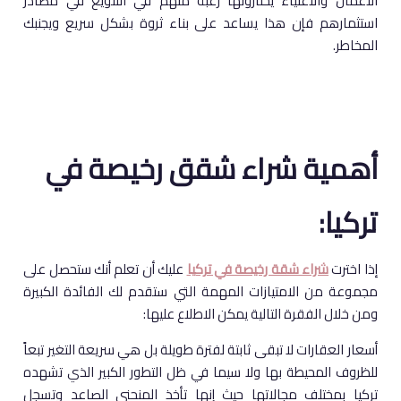
الأعمال والأغنياء يختارونها رغبة منهم في التنويع في مصادر
استثمارهم فإن هذا يساعد على بناء ثروة بشكل سريع ويجنبك
المخاطر.
أهمية شراء شقق رخيصة في
تركيا:
إذا اخترت
شراء شقة رخيصة في تركيا
عليك أن تعلم أنك ستحصل على
مجموعة من الامتيازات المهمة التي ستقدم لك الفائدة الكبيرة
ومن خلال الفقرة التالية يمكن الاطلاع عليها:
أسعار العقارات لا تبقى ثابتة لفترة طويلة بل هي سريعة التغير تبعاً
للظروف المحيطة بها ولا سيما في ظل التطور الكبير الذي تشهده
تركيا بمختلف مجالاتها حيث إنها تأخذ المنحنى الصاعد وتسجل